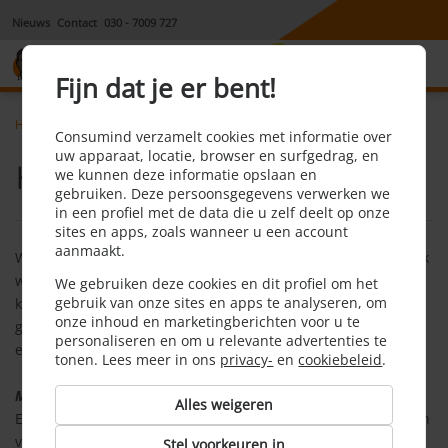
Nieuws
Contact
030 - 7009 727
8,1
Fijn dat je er bent!
Home
Algemeen
Hoe werkt het
Consumind verzamelt cookies met informatie over
uw apparaat, locatie, browser en surfgedrag, en
Hoe werkt het?
we kunnen deze informatie opslaan en
gebruiken. Deze persoonsgegevens verwerken we
in een profiel met de data die u zelf deelt op onze
sites en apps, zoals wanneer u een account
aanmaakt.
Wanneer je tarieven en aanbieders vergelijkt, wil je natuurlijk
wel zeker weten dat de informatie die je hiervoor gebruikt
We gebruiken deze cookies en dit profiel om het
gebruik van onze sites en apps te analyseren, om
klopt. Daarom leggen we je graag uit hoe Consumind te werk
onze inhoud en marketingberichten voor u te
gaat en ervoor zorgt dat je de juiste informatie krijgt en
personaliseren en om u relevante advertenties te
eenvoudig kunt overstappen.
tonen. Lees meer in ons
privacy-
en
cookiebeleid
.
Maandelijks onderzoek naar tarieven
Alles weigeren
Elke maand bekijken wij de tarieven en de productkenmerken
van de energiecontracten die je vindt op onze website. Deze
Stel voorkeuren in