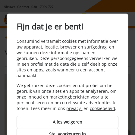
Nieuws
Contact
030 - 7009 727
8,1
Fijn dat je er bent!
Home
Energie
Verlengen of overstappen
Consumind verzamelt cookies met informatie over
uw apparaat, locatie, browser en surfgedrag, en
Verlengen of overstappen
we kunnen deze informatie opslaan en
gebruiken. Deze persoonsgegevens verwerken we
in een profiel met de data die u zelf deelt op onze
sites en apps, zoals wanneer u een account
aanmaakt.
We gebruiken deze cookies en dit profiel om het
gebruik van onze sites en apps te analyseren, om
onze inhoud en marketingberichten voor u te
personaliseren en om u relevante advertenties te
tonen. Lees meer in ons
privacy-
en
cookiebeleid
.
Alles weigeren
Stel voorkeuren in