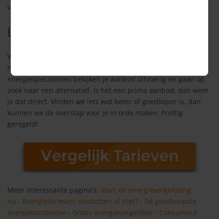
vergelijken.
Laat je aanbod checken
Wil je weten of je beter kunt verlengen of overstappen, dan
helpen we je graag om dat uit te zoeken. Onze
energiespecialisten bekijken je aanbod uitvoerig en gaan op
zoek naar een alternatief. Is het een prima aanbod, dan weet
je dat direct. Vinden we iets wat beter of goedkoper is, dan
kunnen we de overstap voor je in orde maken. Prettig
geregeld!
Meer interessante pagina's:
Start de energievergelijking
nu
-
Energietarieven: vastzetten of niet?
-
Dé goedkoopste
energieaanbieder
-
Gratis energievergelijker - Consumind