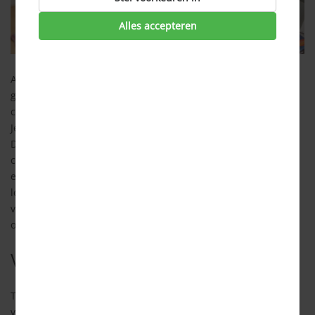
Alles accepteren
Als een energiecontract afloopt, dan is het wettelijk zo
geregeld dat je contract automatisch wordt omgezet in een
contract voor onbepaalde tijd dat maandelijks opzegbaar is.
Je gaat dan meestal wel een duurder, variabel tarief betalen.
De energieleveranciers vinden dit prima, want aan dit soort
contracten verdienen zij het meeste. Maar
energieleveranciers vinden overstappende klanten ook niet
leuk. Steeds meer energieleveranciers doen dan een
verlengingsaanbod om jou als klant te behouden. Is het slim
om daar op in te gaan of kun je toch beter overstappen?
Verlengingsaanbod
Tegenwoordig benaderen energieleveranciers je steeds
vroeger met een verlengingsaanbod. Soms zelfs meer dan