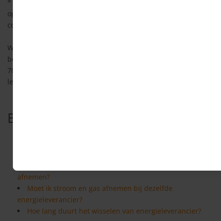
* Voor zakelijke contracten zijn de regels en
opzegvergoedingen anders. Raadpleeg hiervoor de
contractvoorwaarden van je energieleverancier.
Wil je overstappen maar moet je een opzegvergoeding
betalen? Neem contact met ons op door te bellen met 030
7009 727. Onze energiespecialisten kijken voor je naar een
leverancier die de opzegvergoeding terug wil betalen.
Bekijk ook
Overzicht energieleveranciers
Waar let ik op als ik verander van energieleverancier?
Kan ik bij iedere energieleverancier stroom en gas
afnemen?
Moet ik stroom en gas afnemen bij dezelfde
energieleverancier?
Hoe lang duurt het wisselen van energieleverancier?