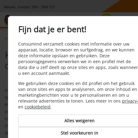
Nieuws
Contact
030 - 7009 727
8,1
Fijn dat je er bent!
Home
Energie
Faq
Krijg ik een boete als ik overstap
Consumind verzamelt cookies met informatie over uw
apparaat, locatie, browser en surfgedrag, en we kunnen
Krijg ik een boete als ik
deze informatie opslaan en gebruiken. Deze
persoonsgegevens verwerken we in een profiel met de
overstap?
data die u zelf deelt op onze sites en apps, zoals wanneer
u een account aanmaakt.
We gebruiken deze cookies en dit profiel om het gebruik
van onze sites en apps te analyseren, om onze inhoud en
Het kan zijn dat je huidige energieleverancier je een
marketingberichten voor u te personaliseren en om u
opzegvergoeding vraagt, afhankelijk van de situatie. De
relevante advertenties te tonen. Lees meer in ons
privacy
energieleverancier mag een opzegvergoeding vragen voor
en
cookiebeleid
.
zowel de stroom- als de gasaansluiting. Als je voor beide het
contract opzegt, betaal je dus het dubbele bedrag. Hieronder
Alles weigeren
zie je wanneer hiervan sprake is en hoe hoog de
opzegvergoedingen zijn.
Stel voorkeuren in