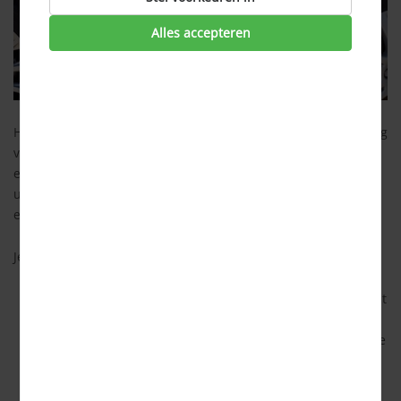
Alles accepteren
Heb je met je auto schade veroorzaakt? Je WA-autoverzekering
vergoedt altijd de schade die je aan anderen toebrengt. Je
eigen schade wordt alleen vergoed als je voor een
uitgebreidere verzekeringsvorm hebt gekozen bv
een
casco
en/of
beperkte casco dekking
.
Je kunt je WA-autoverzekering bijvoorbeeld inschakelen als:
Je tijdens het inparkeren een deuk rijdt in de auto naast
je. De schade aan de andere auto wordt in ieder geval
vergoed, jouw eigen schade alleen als je een uitgebreidere
dekking hebt.
Je een ongeluk veroorzaakt. De schade (zowel van de