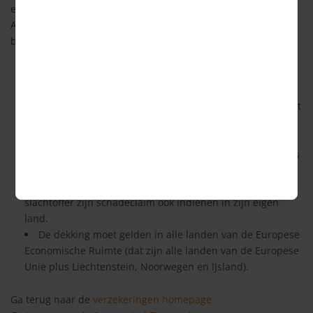
eisen voldoen. Deze eisen zijn vastgelegd in de WAM: de Wet
Aansprakelijkheidsverzekering Motorrijtuigen. Dit zijn de
belangrijkste eisen:
Het verzekerde bedrag voor letselschade is minimaal
1,12 miljoen euro per slachtoffer, met een maximum van
5,6 miljoen euro per gebeurtenis. In sommige landen geldt
echter een hoger minimum en dan moet de verzekering
dat ook dekken.
De verzekerde som bij materiële schade (zaakschade) is
minimaal 1,12 miljoen euro.
Als de schade in het buitenland ontstaat, dan kan het
slachtoffer zijn schadeclaim ook indienen in zijn eigen
land.
De dekking moet gelden in alle landen van de Europese
Economische Ruimte (dat zijn alle landen van de Europese
Unie plus Liechtenstein, Noorwegen en IJsland).
Ga terug naar de
verzekeringen homepage