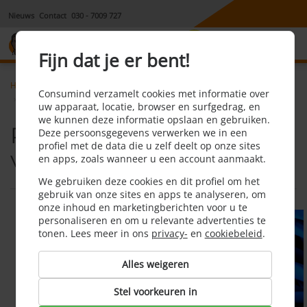
Nieuws
Contact
030 - 7009 727
8,1
Fijn dat je er bent!
Home
Tvinternetbellen
Consumind verzamelt cookies met informatie over
Providers voor internet vaste telefonie en televisie
uw apparaat, locatie, browser en surfgedrag, en
we kunnen deze informatie opslaan en gebruiken.
Providers voor internet,
Deze persoonsgegevens verwerken we in een
profiel met de data die u zelf deelt op onze sites
vaste telefonie en televisie
en apps, zoals wanneer u een account aanmaakt.
We gebruiken deze cookies en dit profiel om het
gebruik van onze sites en apps te analyseren, om
onze inhoud en marketingberichten voor u te
personaliseren en om u relevante advertenties te
tonen. Lees meer in ons
privacy-
en
cookiebeleid
.
Alles weigeren
Stel voorkeuren in