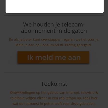
We houden je telecom-
abonnement in de gaten
En als je beter kunt overstappen regelen we het voor je.
Meld je aan op Consumind.nl. Prettig geregeld.
Toekomst
Ontwikkelingen op het gebied van internet, televisie &
telefonie volgen elkaar in een rap tempo op. Lees hier
wat de toekomst in petto heeft voor deze gebieden.