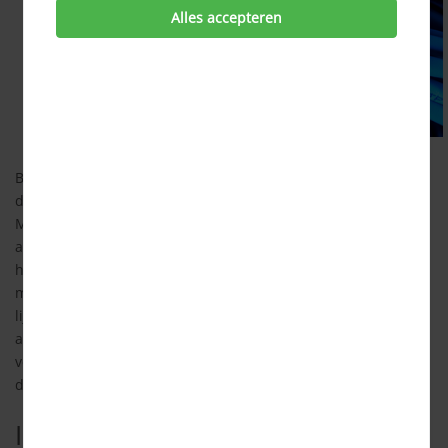
Alles accepteren
Bellen kon tot 2007 alleen via KPN, maar ondertussen zijn zij
die monopolypositie lang kwijt. De Autoriteit Consument &
Markt (ACM, voorheen OPTA) heeft destijds uitgevaardigd dat
andere aanbieders ook gebruik moeten kunnen maken van
het telefoonnetwerk. KPN beheert de analoge lijnen nog wel,
maar ze hebben dus niet meer het alleenrecht om van deze
lijnen gebruik te maken. Tegenwoordig zijn er verschillende
aanbieders waaruit je kunt kiezen. Gezamenlijk bieden zij
vele mogelijkheden: bellen via de ‘ouderwetse’ analoge lijn, of
digitaal via (A)DSL, kabel of glasvezel.
Internet, telefonie en televisie via