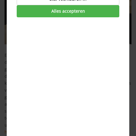
Alles accepteren
Een scheiding is voor alle betrokkenen een nare periode en
de meeste mensen willen dit daarom graag zo snel en zo
goed mogelijk afwikkelen. Eén van de ingewikkelde kwesties
die nu geregeld moet worden, betreft de gezamenlijke
koopwoning. Er zijn meerdere mogelijkheden: je kunt het huis
verkopen, maar je kunt ook je ex-partner uitkopen. Om een
goede keuze te maken, kan het prettig en verstandig zijn om
advies in te winnen bij een hypotheekadviseur. Deze bekijkt
samen met jou de huidige situatie en jouw wensen voor de
toekomst. Aan de hand daarvan wordt er een advies
uitgebracht. Vraag hier een
oriënterend
hypotheekgesprek
aan.