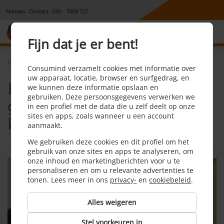
Nieuws
Contact
030 - 7009 727
8,1
Fijn dat je er bent!
Home
Hypotheek
Echtscheiding en een gezamenlijke koopwoning
Consumind verzamelt cookies met informatie over
uw apparaat, locatie, browser en surfgedrag, en
Echtscheiding en een
we kunnen deze informatie opslaan en
gebruiken. Deze persoonsgegevens verwerken we
gezamenlijke
in een profiel met de data die u zelf deelt op onze
sites en apps, zoals wanneer u een account
koopwoning
aanmaakt.
We gebruiken deze cookies en dit profiel om het
gebruik van onze sites en apps te analyseren, om
onze inhoud en marketingberichten voor u te
personaliseren en om u relevante advertenties te
tonen. Lees meer in ons
privacy-
en
cookiebeleid
.
Alles weigeren
Stel voorkeuren in