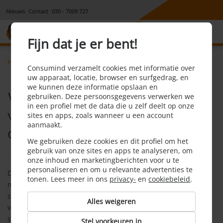
Nieuws
Contact
030 - 7009 727
8,1
Fijn dat je er bent!
Home
Autoverzekering
Faq
Consumind verzamelt cookies met informatie over
Welke schade wordt vergoed bij wa plus volledig casco
uw apparaat, locatie, browser en surfgedrag, en
we kunnen deze informatie opslaan en
Welke schade wordt
gebruiken. Deze persoonsgegevens verwerken we
in een profiel met de data die u zelf deelt op onze
vergoed bij WA + volledig
sites en apps, zoals wanneer u een account
aanmaakt.
casco (allrisk)?
We gebruiken deze cookies en dit profiel om het
gebruik van onze sites en apps te analyseren, om
onze inhoud en marketingberichten voor u te
personaliseren en om u relevante advertenties te
De schade van de ander en vrijwel al jouw schade, tenzij die
tonen. Lees meer in ons
privacy-
en
cookiebeleid
.
met opzet is veroorzaakt, of door rijden onder invloed. Ook
schade aan gestolen goederen wordt niet vergoed. De details
Alles weigeren
verschillen per verzekeraar, maar over het algemeen wordt
schade vergoed die veroorzaakt is door:
Stel voorkeuren in