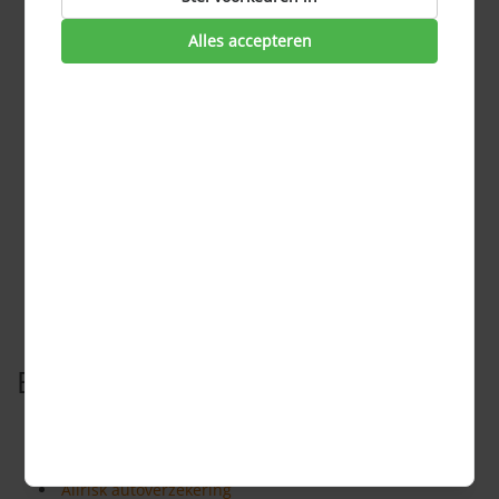
Alles accepteren
brand, ontploffing en blikseminslag;
diefstal;
botsingen met dieren (de rechtstreekse schade niet de
gevolgschade);
storm, overstroming en ander natuurgeweld zoals
lawines en hagelstenen;
aanrijdingen, omslaan, slippen, van de weg raken, e.d.;
een technisch gebrek in het voertuig (het technisch
gebrek zelf valt niet binnen de dekking);
kwaadwillendheid van anderen;
vandalisme.
Bekijk ook
Autoverzekering
Aansprakelijkheidsdekking autoverzekering
Allrisk autoverzekering