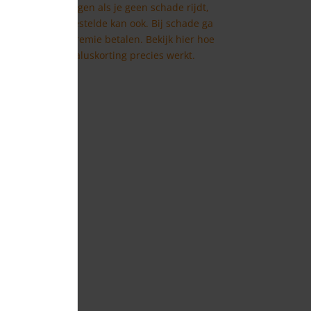
een korting krijgen als je geen schade rijdt,
het tegenovergestelde kan ook. Bij schade ga
je een hogere premie betalen. Bekijk hier hoe
de bonus-maluskorting precies werkt.