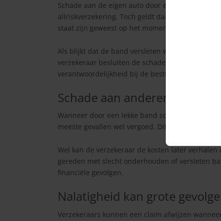
Schade aan de eigen auto door een lekke band w
allriskverzekering. Toch geldt daarbij een belan
staat zijn geweest op het moment van het inciden
Als blijkt dat de band versleten was of eerder on
verzekeraar besluiten de schade niet te vergoeden
verantwoordelijkheid bij de bestuurder gelegd.
Schade aan anderen meestal 
Wanneer door een lekke band schade ontstaat aa
meeste gevallen wel vergoed. Dit geldt ongeacht 
Wel kan de verzekeraar de kosten later verhalen o
gereden met slecht onderhouden of versleten ba
financiële gevolgen.
Nalatigheid kan grote gevolg
Verzekeraars kunnen een claim afwijzen wanneer 