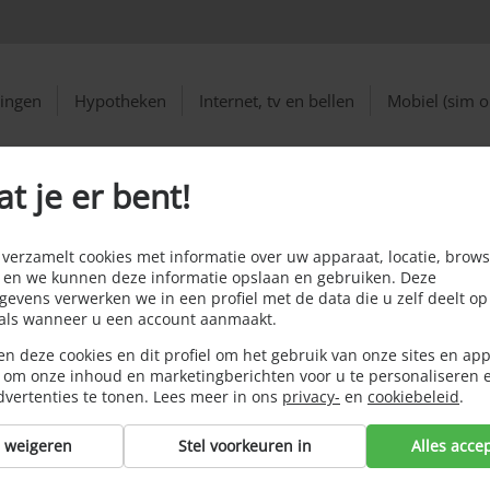
ringen
Hypotheken
Internet, tv en bellen
Mobiel (sim o
at je er bent!
ijd vergoed, zelfs bij allriskverzekering
band niet altijd
erzamelt cookies met informatie over uw apparaat, locatie, brows
 en we kunnen deze informatie opslaan en gebruiken. Deze
llriskverzekering
evens verwerken we in een profiel met de data die u zelf deelt op
oals wanneer u een account aanmaakt.
n deze cookies en dit profiel om het gebruik van onze sites en app
 om onze inhoud en marketingberichten voor u te personaliseren 
dvertenties te tonen. Lees meer in ons
privacy-
en
cookiebeleid
.
s weigeren
Stel voorkeuren in
Alles acce