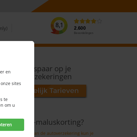
8,1
nly)
2.600
Beoordelingen
Bespaar op je
er en
verzekeringen
 onze sites
s te
en om u
Bonus-maluskorting?
pteren
Op de premie van de autoverzekering kun je