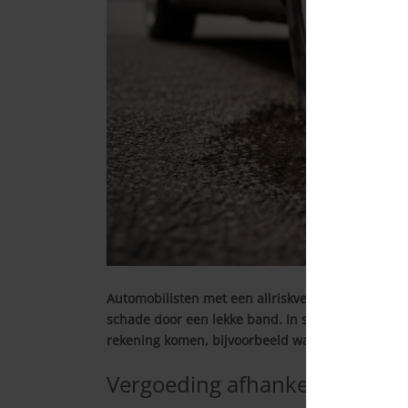
Automobilisten met een allriskverzekering zijn ni
schade door een lekke band. In sommige gevallen
rekening komen, bijvoorbeeld wanneer er sprake 
Vergoeding afhankelijk van s