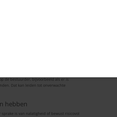
ordt doorgaans alleen vergoed met een
grijke voorwaarde: de band moet in goede
t.
deugdelijk is gerepareerd, kan een
. In zulke situaties wordt de
wel gedekt
n andere voertuigen, wordt deze in de
het type autoverzekering.
p de bestuurder, bijvoorbeeld als er is
nden. Dat kan leiden tot onverwachte
en hebben
sprake is van nalatigheid of bewust risicovol