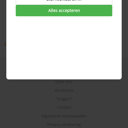
Aankoopmakelaar
Alles accepteren
Acceptatie hypotheek
Aflossen hypotheek
Aflossingsvrije hypotheek
AFM
Meer veel gestelde vragen
Hoe werkt het?
Over ons
Vacatures
Vragen?
Contact
Algemene voorwaarden
Privacy verklaring