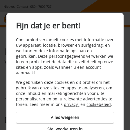
Nieuws
Contact
030 - 7009 727
8,1
Fijn dat je er bent!
Home
Hypotheek
Faq
Koopovereenkomst woning
Consumind verzamelt cookies met informatie over
uw apparaat, locatie, browser en surfgedrag, en
Koopovereenkomst
we kunnen deze informatie opslaan en
gebruiken. Deze persoonsgegevens verwerken we
woning
in een profiel met de data die u zelf deelt op onze
sites en apps, zoals wanneer u een account
aanmaakt.
We gebruiken deze cookies en dit profiel om het
In een koopovereenkomst nemen de koper en de verkoper de
gebruik van onze sites en apps te analyseren, om
belangrijkste afspraken op, zoals de overdrachtsdatum, de
onze inhoud en marketingberichten voor u te
koopsom en eventuele ontbindende voorwaarden.
personaliseren en om u relevante advertenties te
tonen. Lees meer in ons
privacy-
en
cookiebeleid
.
Alles weigeren
Bekijk ook
Stel voorkeuren in