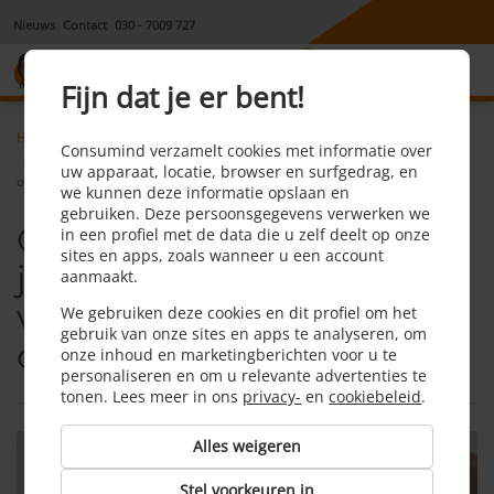
Nieuws
Contact
030 - 7009 727
8,1
Fijn dat je er bent!
Home
Reis
Nieuws
Consumind verzamelt cookies met informatie over
Corona krijgen voor of op je vakantie. Ben je verzekerd voor de
uw apparaat, locatie, browser en surfgedrag, en
onkosten?
we kunnen deze informatie opslaan en
gebruiken. Deze persoonsgegevens verwerken we
Corona krijgen voor of op
in een profiel met de data die u zelf deelt op onze
sites en apps, zoals wanneer u een account
je vakantie. Ben je
aanmaakt.
verzekerd voor de
We gebruiken deze cookies en dit profiel om het
gebruik van onze sites en apps te analyseren, om
onkosten?
onze inhoud en marketingberichten voor u te
personaliseren en om u relevante advertenties te
tonen. Lees meer in ons
privacy-
en
cookiebeleid
.
Alles weigeren
Stel voorkeuren in