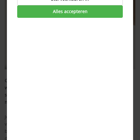
Alles accepteren
Corona krijgen voor of tijdens je vakantie, het is een situatie
waar je niet graag in terecht komt. Wat moet je doen in deze
situatie en ben je wel verzekerd als er onkosten gemaakt
moeten worden? Lees dan verder.
Je bent getest, hebt een vaccinatie of bent volledig hersteld
van corona en gaat zonder zorgen op vakantie. Op vakantie
ben je toch altijd net wat losser dan thuis en laat je hier en
daar de basisregels van het coronabeleid voor wat het is. De