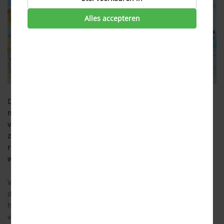
Alles accepteren
Door de coronacrisis wordt er minder gereisd. Doordat we
minder gebruikmaken van onze reisverzekering, besluiten
veel mensen om hun doorlopende reisverzekering stop te
zetten. Welke gevolgen heeft dit voor de premie van de
reisverzekeringen? En wat kun je het beste doen wanneer je
wel reisplannen hebt, maar niet (goed) verzekerd bent?
Vergeleken met een jaar geleden, is er heel wat veranderd in
de dekkingen van reisverzekeringen. Waar pandemieën zoals
het coronavirus vorig jaar deels nog wel binnen de
verzekering vielen, is dat nu
niet langer het geval
. Dit maakt