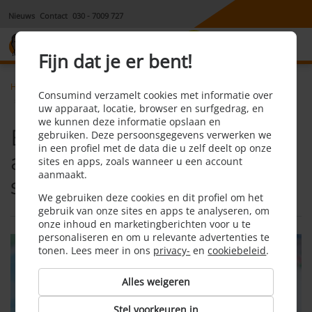
Nieuws
Contact
030 - 7009 727
8,1
Fijn dat je er bent!
Home
Reis
Nieuws
Consumind verzamelt cookies met informatie over
Een reisverzekering afsluiten in 2021: is het slim?
uw apparaat, locatie, browser en surfgedrag, en
we kunnen deze informatie opslaan en
Een reisverzekering
gebruiken. Deze persoonsgegevens verwerken we
in een profiel met de data die u zelf deelt op onze
afsluiten in 2021: is het
sites en apps, zoals wanneer u een account
aanmaakt.
slim?
We gebruiken deze cookies en dit profiel om het
gebruik van onze sites en apps te analyseren, om
onze inhoud en marketingberichten voor u te
personaliseren en om u relevante advertenties te
tonen. Lees meer in ons
privacy-
en
cookiebeleid
.
Alles weigeren
Stel voorkeuren in