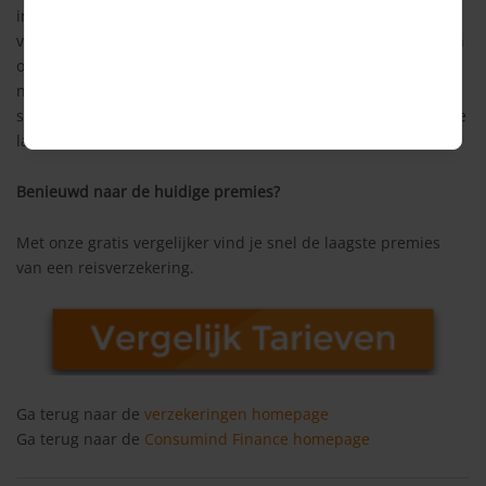
inkomsten zien dalen. Tegelijkertijd geven dezelfde
verzekeraars ook aan dat dit voorlopig geen effect zal hebben
op de premie. Zij zien de daling van het aantal verzekerden
namelijk als eenmalige schadepost, en een eenmalige
schadepost heeft volgens hen geen (directe) gevolgen voor de
langere termijn.
Benieuwd naar de huidige premies?
Met onze gratis vergelijker vind je snel de laagste premies
van een reisverzekering.
Ga terug naar de
verzekeringen homepage
Ga terug naar de
Consumind Finance homepage