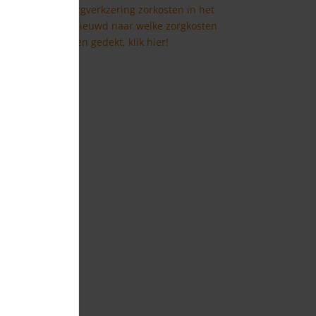
Vaak dekt je zorgverkzering zorkosten in het
buitenland. Benieuwd naar welke zorgkosten
worden gedekt, klik hier!