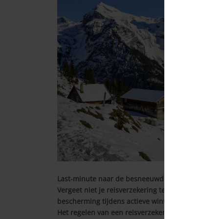
Last-minute naar de besneeuwde bergen of toch 
Vergeet niet je reisverzekering te controleren! Ee
bescherming tijdens actieve wintersportvakantie
Het regelen van een reisverzekering is eenvoudig