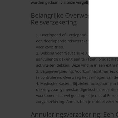
worden gedaan, via onze vergelijker.
Belangrijke Overwegingen bij
Reisverzekering
Doorlopend of Kortlopend: Overweeg de duur 
een doorlopende reisverzekering geschikt, ter
voor korte trips.
Dekking voor 'Gevaarlijke Activiteiten': Voor r
aanvullende dekking aan te raden, omdat niet
activiteiten dekken. Deze vind je in een extra
Bagagevergoeding: Voorkom nachtmerries o
te controleren. Overweeg het verhogen van de
Medische Kosten: Bij ziekenhuisopname in h
dekking voor 'geneeskundige kosten' essentie
voorkomen. Let wel goed op of je niet al Europ
zorgverzekering. Anders ben je dubbel verzek
Annuleringsverzekering: Een