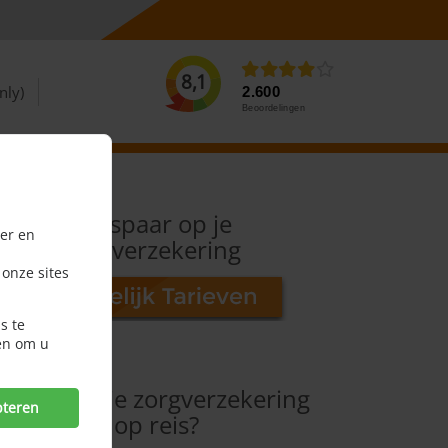
8,1
nly)
2.600
Beoordelingen
Bespaar op je
er en
reisverzekering
 onze sites
s te
en om u
Wat dekt je zorgverzekering
pteren
op reis?