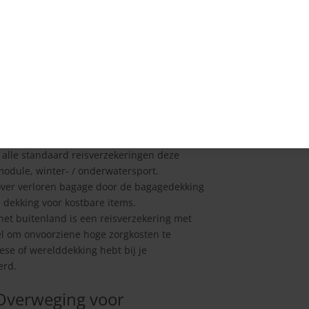
 het Kiezen van een
van je reis. Voor jaarlijks lange vakanties is
wijl kortlopende verzekeringen beter zijn
isicovolle activiteiten zoals skiën of duiken is
 alle standaard reisverzekeringen deze
 module, winter- / onderwatersport.
ver verloren bagage door de bagagedekking
 dekking voor kostbare items.
et buitenland is een reisverzekering met
el om onvoorziene hoge zorgkosten te
ese of werelddekking hebt bij je
erd.
 Overweging voor