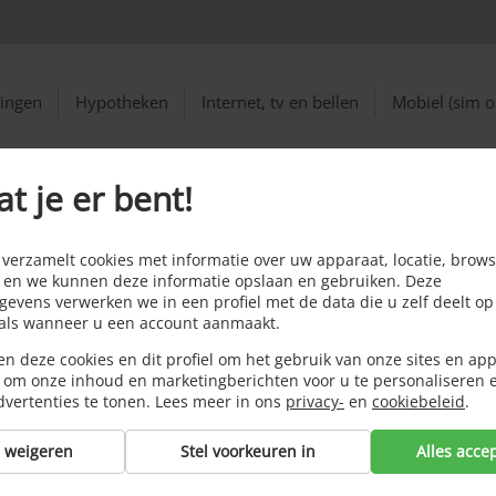
ringen
Hypotheken
Internet, tv en bellen
Mobiel (sim o
at je er bent!
Vergeet Niet je Reisverzekering te Checken!
tie Geboekt?
erzamelt cookies met informatie over uw apparaat, locatie, brows
 en we kunnen deze informatie opslaan en gebruiken. Deze
sverzekering te
evens verwerken we in een profiel met de data die u zelf deelt op
oals wanneer u een account aanmaakt.
n deze cookies en dit profiel om het gebruik van onze sites en app
 om onze inhoud en marketingberichten voor u te personaliseren 
dvertenties te tonen. Lees meer in ons
privacy-
en
cookiebeleid
.
s weigeren
Stel voorkeuren in
Alles acce