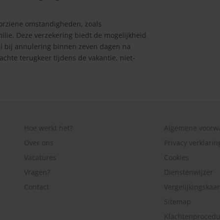
n
orziene omstandigheden, zoals
ilie. Deze verzekering biedt de mogelijkheid
al bij annulering binnen zeven dagen na
achte terugkeer tijdens de vakantie, niet-
Hoe werkt het?
Algemene voorw
Over ons
Privacy verklarin
Vacatures
Cookies
Vragen?
Dienstenwijzer
Contact
Vergelijkingskaar
Sitemap
Klachtenprocedu