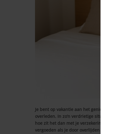
Je bent op vakantie aan het genieten, en dan komt
overleden. In zo’n verdrietige situatie wil je natu
hoe zit het dan met je verzekering? In dit artikel 
vergoeden als je door overlijden van een familiel