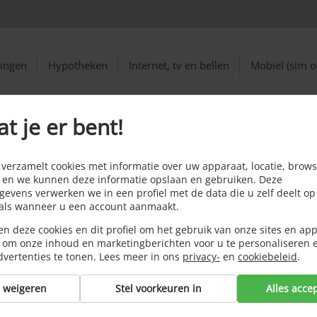
ringen
Hypotheken
Internet, tv en bellen
Mobiel (sim o
at je er bent!
or overlijden familielid: wat dekt je verzekering?
an vakantie door
erzamelt cookies met informatie over uw apparaat, locatie, brows
 en we kunnen deze informatie opslaan en gebruiken. Deze
d: wat dekt je
evens verwerken we in een profiel met de data die u zelf deelt op
oals wanneer u een account aanmaakt.
n deze cookies en dit profiel om het gebruik van onze sites en app
 om onze inhoud en marketingberichten voor u te personaliseren 
dvertenties te tonen. Lees meer in ons
privacy-
en
cookiebeleid
.
s weigeren
Stel voorkeuren in
Alles acce