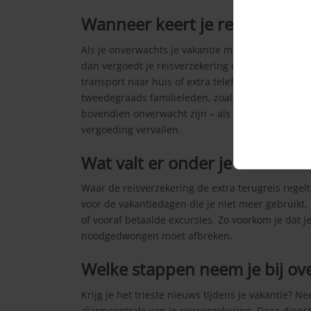
Wanneer keert je reisverzeker
Als je onverwachts je vakantie moet onderbreken 
dan vergoedt je reisverzekering de extra kosten.
transport naar huis of extra telefoonkosten. Let o
tweedegraads familieleden, zoals ouders, broers
bovendien onverwacht zijn – als het familielid al 
vergoeding vervallen.
Wat valt er onder je annuleri
Waar de reisverzekering de extra terugreis regel
voor de vakantiedagen die je niet meer gebruikt
of vooraf betaalde excursies. Zo voorkom je dat j
noodgedwongen moet afbreken.
Welke stappen neem je bij over
Krijg je het trieste nieuws tijdens je vakantie? 
alarmcentrale van je reisverzekering. Deze dienst