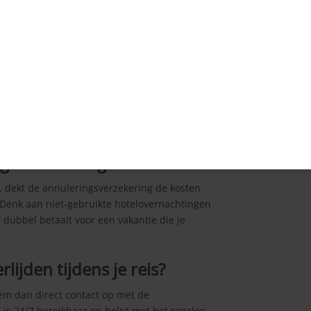
ing uit?
vanwege het overlijden van een familielid,
 Denk aan omboekkosten van vliegtickets,
p: dit geldt alleen voor eerste- en
, zussen en grootouders. Het overlijden moet
ernstig ziek was bij vertrek, dan kan
ngsverzekering?
t, dekt de annuleringsverzekering de kosten
. Denk aan niet-gebruikte hotelovernachtingen
e dubbel betaalt voor een vakantie die je
lijden tijdens je reis?
Neem dan direct contact op met de
 is 24/7 bereikbaar en helpt met het regelen