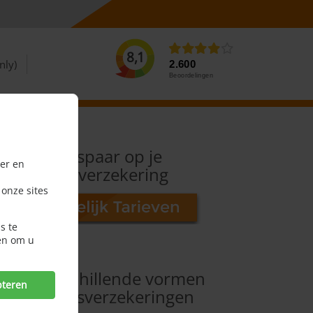
8,1
nly)
2.600
Beoordelingen
Bespaar op je
er en
reisverzekering
 onze sites
s te
en om u
De verschillende vormen
pteren
van reisverzekeringen