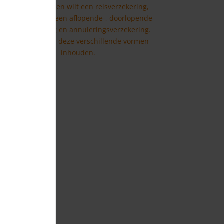
Je gaat op reis en wilt een reisverzekering,
maar dan is er een aflopende-, doorlopende
reisverzekering en annuleringsverzekering.
Bekijk hier wat deze verschillende vormen
inhouden.