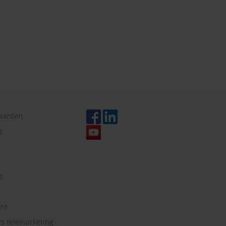
aarden
g
t
re
 telemarketing