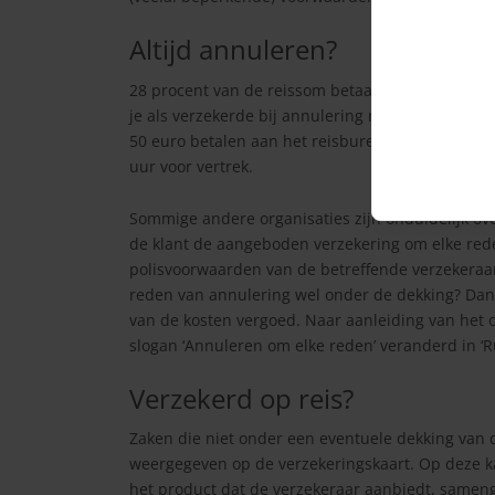
Altijd annuleren?
28 procent van de reissom betaal je bij een bepaa
je als verzekerde bij annulering maar 85 procent
50 euro betalen aan het reisbureau, wanneer je j
uur voor vertrek.
Sommige andere organisaties zijn onduidelijk o
de klant de aangeboden verzekering om elke rede
polisvoorwaarden van de betreffende verzekeraar z
reden van annulering wel onder de dekking? Da
van de kosten vergoed. Naar aanleiding van het 
slogan ‘Annuleren om elke reden’ veranderd in ‘
Verzekerd op reis?
Zaken die niet onder een eventuele dekking van d
weergegeven op de verzekeringskaart. Op deze k
het product dat de verzekeraar aanbiedt, sameng