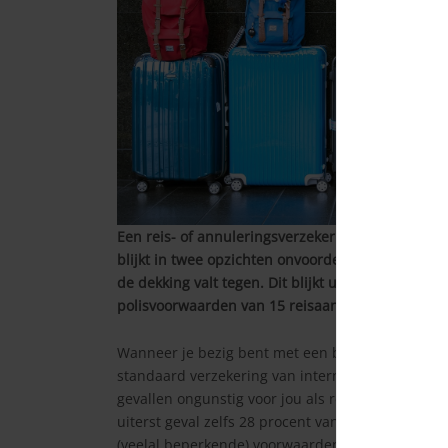
Een reis- of annuleringsverzekering afsluiten bi
blijkt in twee opzichten onvoordelig uit te pakken
de dekking valt tegen. Dit blijkt uit onderzoek 
polisvoorwaarden van 15 reisaanbieders naast el
Wanneer je bezig bent met een boeking kun je 
standaard verzekering van internationale verzeke
gevallen ongunstig voor jou als reiziger. Je beta
uiterst geval zelfs 28 procent van de reissom) en
(veelal beperkende) voorwaarden van de reisverze