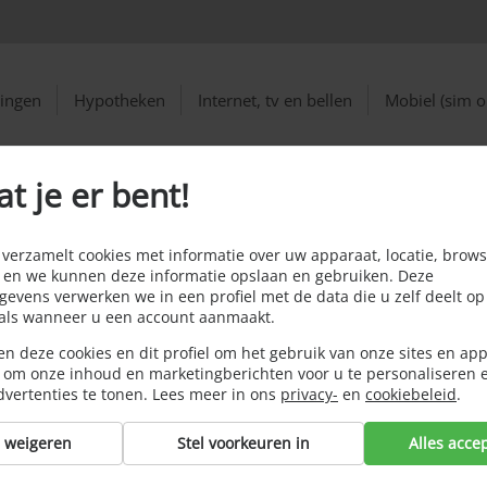
ringen
Hypotheken
Internet, tv en bellen
Mobiel (sim o
at je er bent!
e dubbel onvoordelig
sorganisatie
erzamelt cookies met informatie over uw apparaat, locatie, brows
 en we kunnen deze informatie opslaan en gebruiken. Deze
g
evens verwerken we in een profiel met de data die u zelf deelt op
oals wanneer u een account aanmaakt.
n deze cookies en dit profiel om het gebruik van onze sites en app
 om onze inhoud en marketingberichten voor u te personaliseren 
dvertenties te tonen. Lees meer in ons
privacy-
en
cookiebeleid
.
s weigeren
Stel voorkeuren in
Alles acce