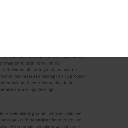
lde vliegticketverkoper. Voor die premie krijg
 van de ticketkosten terug, moet je nog eens
e reis annuleert én stopt de verzekering 48
ver de voorwaarden. Dan wordt er gemeld dat
n mag annuleren, terwijl in de
elf diverse uitsluitingen staan. Valt de
n wordt maximaal een bedrag van 75 procent
onderzoek heeft een reisorganisatie de
Ruimere annuleringsdekking’.
e reisverzekering vallen, worden vaak niet
aart staan de belangrijkste kenmerken van
evat. Bij sommige verzekeringen zijn zoek-