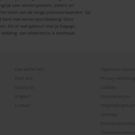
grijk voor wintersporters, zeilers en
 het lezen van de lange polisvoorwaarden. Ga
rd bent met wintersportdekking! Deze
gen. Als er wat gebeurt met je bagage,
e dekking van elektronica is minimaal.
Hoe werkt het?
Algemene voorw
Over ons
Privacy verklarin
Vacatures
Cookies
Vragen?
Dienstenwijzer
Contact
Vergelijkingskaar
Sitemap
Klachtenprocedu
Telefoonnummers