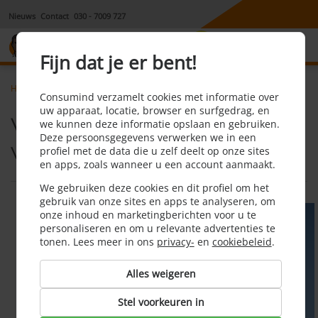
Nieuws
Contact
030 - 7009 727
8,1
Fijn dat je er bent!
Home
Reis
Nieuws
Voorkom dat je dubbel verzekerd bent
Consumind verzamelt cookies met informatie over
uw apparaat, locatie, browser en surfgedrag, en
Voorkom dat je dubbel
we kunnen deze informatie opslaan en gebruiken.
Deze persoonsgegevens verwerken we in een
verzekerd bent
profiel met de data die u zelf deelt op onze sites
en apps, zoals wanneer u een account aanmaakt.
We gebruiken deze cookies en dit profiel om het
gebruik van onze sites en apps te analyseren, om
onze inhoud en marketingberichten voor u te
personaliseren en om u relevante advertenties te
tonen. Lees meer in ons
privacy-
en
cookiebeleid
.
Alles weigeren
Stel voorkeuren in