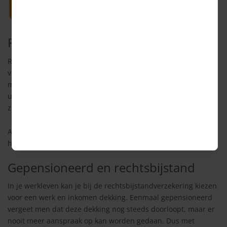
Rechtsbijstand- en autoverzekering
Rechtsbijstand- en auto: ook zo’n product wat vaak dubbel
voorkomt. Bij de autoverzekering kan je altijd rechtsbijstand
meeverzekeren, dit is echter niet nodig als je al een
uitgebreide rechtsbijstandverzekering hebt afgesloten. Echt
zonde van je geld dus!
Advies van Ingrid? Controleer je polis hierop, deze besparing
heb je dan supersnel verdient.
Gepensioneerd en rechtsbijstand
In je werkleven kan je bij de rechtsbijstandverzekering kiezen
voor een werk en inkomen dekking. Eenmaal gepensioneerd
vergeet men dat deze dekking nog steeds doorloopt, maar er
nooit meer aanspraak op kan worden gedaan. Dus met