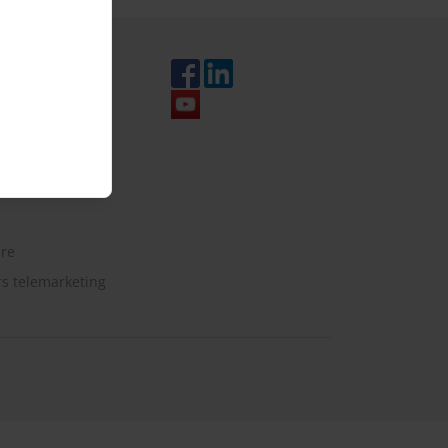
aarden
g
t
re
 telemarketing