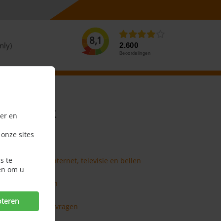
8,1
nly)
2.600
Beoordelingen
ekijk ook
er en
 onze sites
3-in-1-pakket
Alles-in-1
s te
Aanbieders internet, televisie en bellen
en om u
ADSL
Anti-virusscan
pteren
er veel gestelde vragen