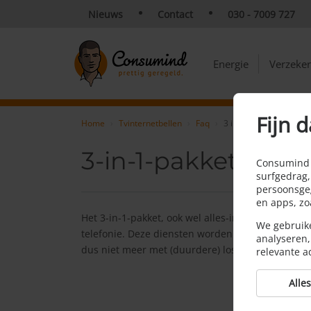
Nieuws
Contact
030 - 7009 727
Energie
Verzeke
Fijn d
Home
Tvinternetbellen
Faq
3 in 1 pakket
3-in-1-pakket
Consumind v
surfgedrag,
persoonsgeg
en apps, z
Het 3-in-1-pakket, ook wel alles-in-1 of triple pl
We gebruike
telefonie. Deze diensten worden door één aanbie
analyseren,
dus niet meer met (duurdere) losse abonnement
relevante a
Alle