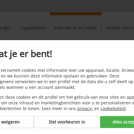
ringen
Hypotheken
Internet, tv en bellen
Mobiel (sim o
at je er bent!
B
erzamelt cookies met informatie over uw apparaat, locatie, brows
 en we kunnen deze informatie opslaan en gebruiken. Deze
evens verwerken we in een profiel met de data die u zelf deelt op
oals wanneer u een account aanmaakt.
ay genoemd, omvat internet, televisie en vaste
n deze cookies en dit profiel om het gebruik van onze sites en app
der in een pakket aangeboden. Je hoeft dan
 om onze inhoud en marketingberichten voor u te personaliseren 
en te werken.
dvertenties te tonen. Lees meer in ons
privacy-
en
cookiebeleid
.
s weigeren
Stel voorkeuren in
Alles acce
Me