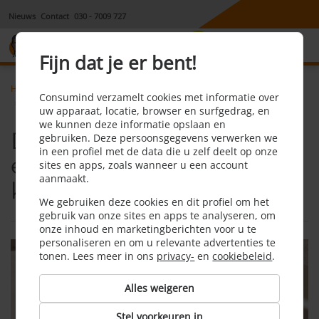
Nieuws
Contact
030 - 7009 727
8,1
Fijn dat je er bent!
Home
Energie
Consumind verzamelt cookies met informatie over
De goedkoopste energiemaatschappij kiezen via consumind
uw apparaat, locatie, browser en surfgedrag, en
we kunnen deze informatie opslaan en
De goedkoopste
gebruiken. Deze persoonsgegevens verwerken we
in een profiel met de data die u zelf deelt op onze
energiemaatschappij
sites en apps, zoals wanneer u een account
aanmaakt.
kiezen via Consumind
We gebruiken deze cookies en dit profiel om het
gebruik van onze sites en apps te analyseren, om
onze inhoud en marketingberichten voor u te
personaliseren en om u relevante advertenties te
tonen. Lees meer in ons
privacy-
en
cookiebeleid
.
Alles weigeren
Stel voorkeuren in