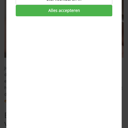
Alles accepteren
Je wilt zo goedkoop mogelijk energie afnemen, zonder dat je
daar veel gedoe bij ervaart. De goedkoopste
energiemaatschappij kiezen kan lastig zijn als je niet weet
hoe je deze het beste kunt vinden.
Vergelijken
is de oplossing
die Consumind u aanbiedt: je kunt via ons
meer dan dertig
energiemaatschappijen vergelijken
op gebied van prijs.
Energiemaatschappijen
vergelijken in Nederland