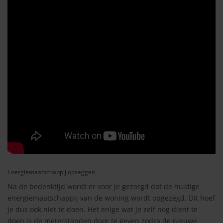
Energiemaatschappij opzeggen
Na de bedenktijd wordt er voor je gezorgd dat de huidige
energiemaatschappij van de woning wordt opgezegd. Dit hoef
je dus ook niet te doen. Het enige wat je zelf nog dient te
doen is de meterstanden door te geven zodra de nieuwe