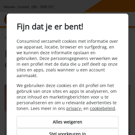
Nieuws
Contact
030 - 7009 727
8,1
Fijn dat je er bent!
Home
Energie
Eindnota voor energiekosten
Consumind verzamelt cookies met informatie over
uw apparaat, locatie, browser en surfgedrag, en
Eindnota voor
we kunnen deze informatie opslaan en
gebruiken. Deze persoonsgegevens verwerken we
energiekosten
in een profiel met de data die u zelf deelt op onze
sites en apps, zoals wanneer u een account
aanmaakt.
We gebruiken deze cookies en dit profiel om het
gebruik van onze sites en apps te analyseren, om
onze inhoud en marketingberichten voor u te
personaliseren en om u relevante advertenties te
tonen. Lees meer in ons
privacy-
en
cookiebeleid
.
Alles weigeren
Stel voorkeuren in