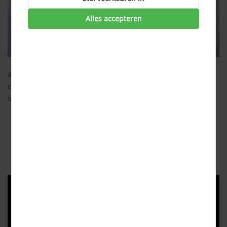
Alles accepteren
Als je overstapt van
energieleverancier
of als je verhuist, dan
ontvang je van je leverancier de eindnota. Op de eindnota
staan de volgende zaken:
Hoeveel je maandelijks hebt betaald aan
termijnbedragen
;
Je daadwerkelijke verbruik;
Eventuele
opzegvergoeding
.