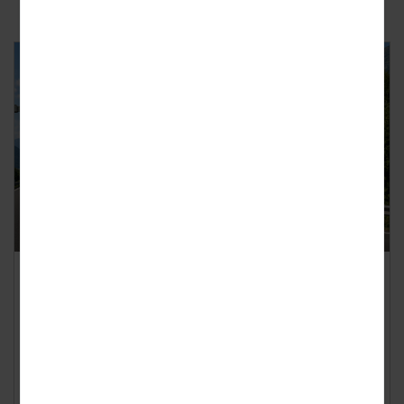
Vakantieschade? Dit moet je als
eerste doen
Geplaatst op
woensdag 29 juli 2026
Een ongeluk met de auto, een gestolen tas of een kapotte