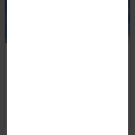
Op vakantie? Dit zijn je rechten bij
annulering
Geplaatst op
donderdag 30 april 2026
Door onrust rond brandstofprijzen en mogelijke tekorten
maken veel reizigers zich zorgen over hun zomervakantie.
Hoewel grootschalige problemen nog ...
Lees verder ›