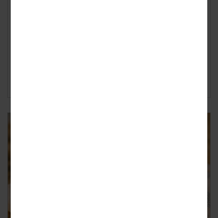
Geplaatst op
dinsdag 17 februari 2026
Een ongeluk op de piste zit in een klein hoekje, maar de
financiële gevolgen kunnen groot zijn. Toch blijkt dat veel
Nederlanders onverzekerd o...
Lees verder ›