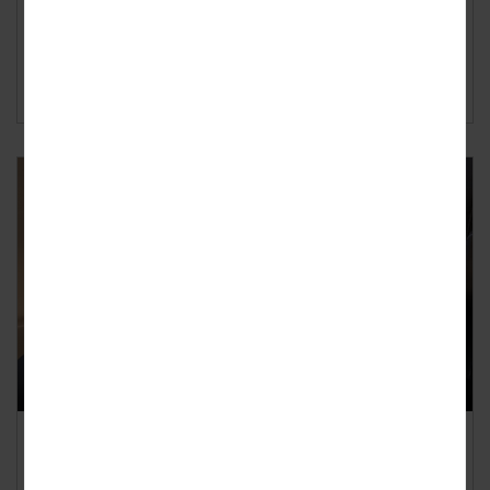
telefoon: schade op vakantie komt altijd ongelegen. Toch
maken veel reizigers het zichzelf ...
Lees verder ›
Ziek op vakantie door een virus?
Dit vergoedt je reisverzekering