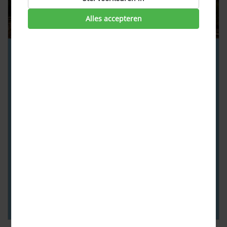
Alles accepteren
Bosbranden op je
vakantiebestemming? Dit zijn je
rechten
Bosbranden zorgen deze zomer opnieuw voor problemen
in populaire vakantielanden. Reizigers vragen zich
daarom af wat er gebeurt als hun vakantie wordt
verstoord door een evacuatie of als ze helemaal niet meer
kunnen vertrekken. Of je recht hebt op een vergoeding,
hangt af van je boeking en verzekering. Vergoeding bij
een evacuatie Moet je tijde...
Lees verder ›