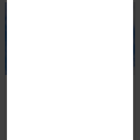
Dit zijn je rechten bij annulering
van je vakantie
Geplaatst op
donderdag 30 april 2026
Door onrust rond brandstofprijzen en mogelijke tekorten
maken veel reizigers zich zorgen over hun zomervakantie.
Hoewel grootschalige problemen nog ...