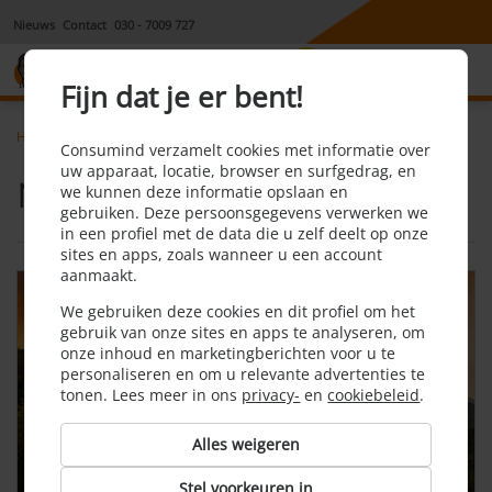
Nieuws
Contact
030 - 7009 727
8,1
Fijn dat je er bent!
Home
Nieuws
Consumind verzamelt cookies met informatie over
uw apparaat, locatie, browser en surfgedrag, en
Nieuwsberichten Reis
we kunnen deze informatie opslaan en
gebruiken. Deze persoonsgegevens verwerken we
in een profiel met de data die u zelf deelt op onze
sites en apps, zoals wanneer u een account
aanmaakt.
We gebruiken deze cookies en dit profiel om het
gebruik van onze sites en apps te analyseren, om
onze inhoud en marketingberichten voor u te
personaliseren en om u relevante advertenties te
tonen. Lees meer in ons
privacy-
en
cookiebeleid
.
Alles weigeren
Stel voorkeuren in