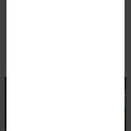
Geplaatst op
woensdag 10 juni 2026
Niemand wil ziek worden tijdens een vakantie, maar een
virusinfectie kan altijd toeslaan. Naast
gezondheidsklachten kunnen daardoor ook onverwachte
...
Lees verder ›