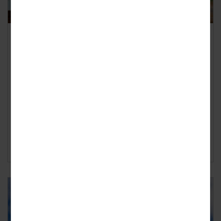
Annuleringsverzekering: Wat Je
Moet Weten
Geplaatst op
dinsdag 12 mei 2026
Een annuleringsverzekering biedt financiële bescherming
wanneer je reis onverwachts niet kan doorgaan. Dit kan
bijvoorbeeld het geval zijn bij ...
Lees verder ›