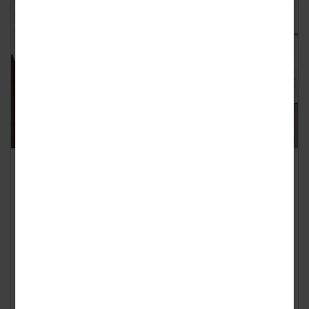
Minder schulden in huishoudens
Geplaatst op
donderdag 4 juli 2019
Het eerst kwartaal van 2019 laat zien dat de schulden van
huishoudens zijn afgenomen. Voor het eerst sinds eind
2016. De grootste afname geldt d...
Lees verder ›