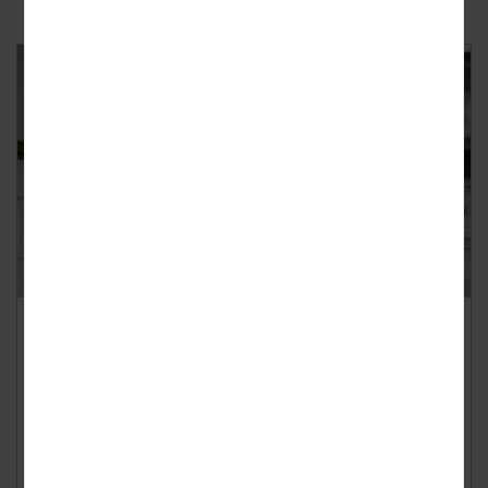
Consumenten kunnen minder
lenen
Geplaatst op
dinsdag 21 april 2020
Flexibele doorlopende kredieten worden steeds vaker
vervangen door persoonlijke leningen. Hiermee willen