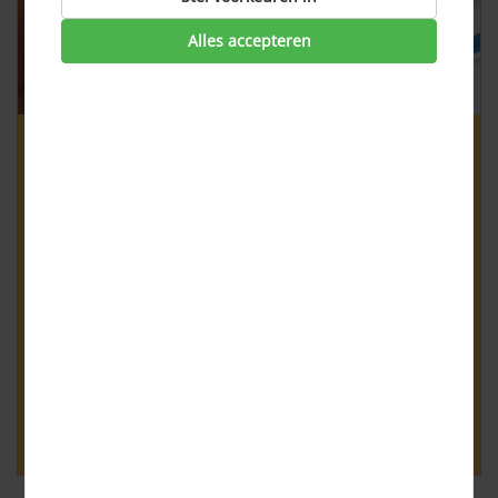
Alles accepteren
Doorlopend krediet minder
populair
Doorlopende kredieten zijn steeds minder in trek. Sterker
nog, veel kredietverstrekkers kiezen ervoor om
doorlopende kredieten helemaal af te schaffen. Maar
waarom is de kredietvorm steeds minder gewild? En als je
een doorlopend krediet hebt, wat is dan een goed
alternatief? Doorlopend krediet minder populair Het
verminderde enthousia...
Lees verder ›