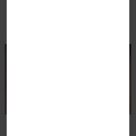
consumptieve leningen per persoon hebben en dat het
gemiddelde leenbedrag 6401 euro is? Bij een k...
Lees verder ›
Consumptief krediet steeds
populairder