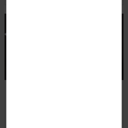
Rentepercentages op leningen
verschillen onderling enorm
Geplaatst op
donderdag 4 juli 2019
Weet je dat lenende Nederlanders gemiddeld 1,3