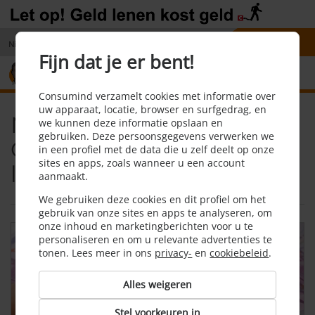
Nieuws
Contact
030 - 7009 727
Fijn dat je er bent!
8,1
Home
Nieuws
Consumind verzamelt cookies met informatie over
uw apparaat, locatie, browser en surfgedrag, en
Nieuwsberichten
we kunnen deze informatie opslaan en
gebruiken. Deze persoonsgegevens verwerken we
Consumptief krediet en
in een profiel met de data die u zelf deelt op onze
sites en apps, zoals wanneer u een account
lenen
aanmaakt.
We gebruiken deze cookies en dit profiel om het
gebruik van onze sites en apps te analyseren, om
onze inhoud en marketingberichten voor u te
personaliseren en om u relevante advertenties te
tonen. Lees meer in ons
privacy-
en
cookiebeleid
.
Alles weigeren
Stel voorkeuren in