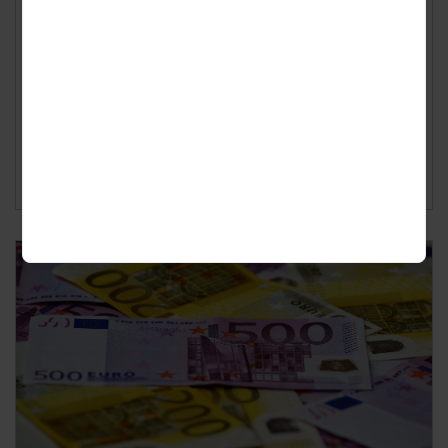
Geplaatst op
donderdag 4 juli 2019
Geld lenen blijft in trek. Door Vereniging van
Financieringsondernemingen in Nederland (VFN) is in
2018 voor 4,2 miljard euro aan kredieten vers...
Lees verder ›