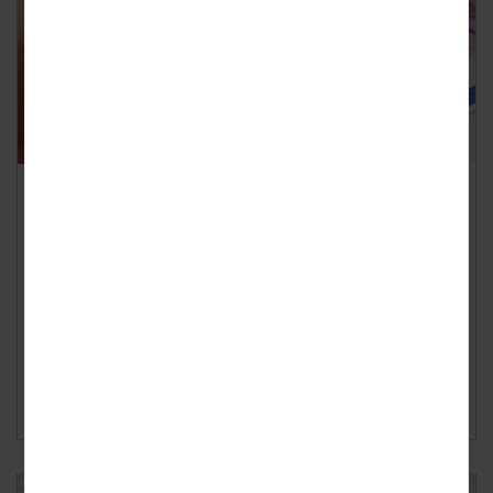
Resultaten Kredietbarometer
Geplaatst op
dinsdag 13 augustus 2019
In de eerste zes maanden van 2019 heeft 6,2 procent van
de consumenten een betalingsachterstand op hun
lening. Hoewel dit percentage gelijk...
Lees verder ›