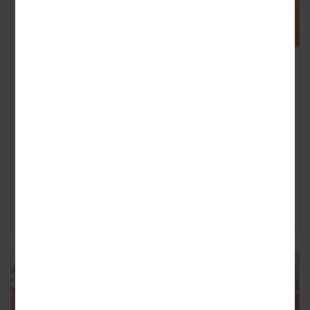
Einde doorlopend krediet?
Geplaatst op
donderdag 29 augustus 2019
Nog even en het alom bekende doorlopende krediet
wordt niet meer afgegeven. Dat blijkt uit onderzoek van
vergelijkingssite Geld.nl, die informee...
Lees verder ›